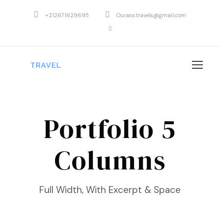
+212671629695
Ourass.travels@gmail.com
Portfolio 5
Columns
Full Width, With Excerpt & Space