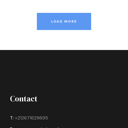
LOAD MORE
Contact
T:
+212671629695