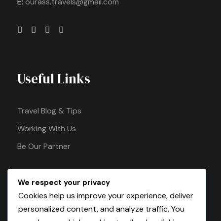
E:
ourass.travels@gmail.com
Useful Links
Travel Blog & Tips
Working With Us
Be Our Partner
We respect your privacy
Pay Safely With Us
Cookies help us improve your experience, deliver
personalized content, and analyze traffic. You